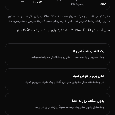
—
$0.04
dev
(حدود ۱K)
هزینهٔ تومانی فقط برای درک آسان‌تر است. اعتبار ChatQT بر مبنای دلار است و عدد ستون
دلاری از اعتبار شما کسر می‌شود. قبل از ارسال، اپ معمولاً هزینهٔ تقریبی را نشان می‌دهد.
برای آزمایش FLUX بستهٔ ۳ یا ۸ دلار؛ برای تولید انبوه بستهٔ ۲۰ دلار.
یک اعتبار، همهٔ ابزارها
چت، تصویر، ویدئو و صدا — بدون چند اشتراک پشت‌سرهم.
مدل برتر را عوض کنید
هر چند هفته مدل جدیدی جلو می‌افتد؛ با یک کلیک سوییچ کنید.
بدون سقف روزانهٔ جدا
چند مدل بدون مدیریت چند سهمیهٔ روزانه برای هر برند.