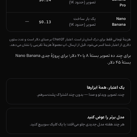
تصویر (حدود ۱K)
Pro
Nano
یک بار ساخت
—
$0.13
Banana
تصویر (حدود ۱K)
هزینهٔ تومانی فقط برای درک آسان‌تر است. اعتبار ChatQT بر مبنای دلار است و عدد ستون
دلاری از اعتبار شما کسر می‌شود. قبل از ارسال، اپ معمولاً هزینهٔ تقریبی را نشان می‌دهد.
برای چند ده تصویر بستهٔ ۸ یا ۲۰ دلار؛ برای پروژهٔ جدی Nano Banana
بستهٔ ۴۵ دلار.
یک اعتبار، همهٔ ابزارها
چت، تصویر، ویدئو و صدا — بدون چند اشتراک پشت‌سرهم.
مدل برتر را عوض کنید
هر چند هفته مدل جدیدی جلو می‌افتد؛ با یک کلیک سوییچ کنید.