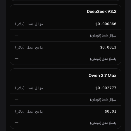
DeepSeek V3.2
$0.000866
—
$0.0013
—
Qwen 3.7 Max
$0.002777
—
$0.01
—