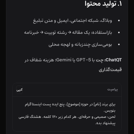
۱. تولید محتوا
وبلاگ، شبکه اجتماعی، ایمیل و متن تبلیغ
بازاستفاده: یک مقاله → رشته توییت → خبرنامه
بومی‌سازی چندزبانه و لهجه محلی
ChatQT:
چت
با GPT-5 یا Gemini؛ هزینه شفاف در
قیمت‌گذاری
پرامپت
کپی
برای برند [نام] در حوزه [موضوع]، پنج ایده پست اینستاگرام 
لحن: صمیمی و حرفه‌ای. هر کدام زیر ۱۲۰ کلمه. هشتگ فارسی 
پیشنهاد بده.