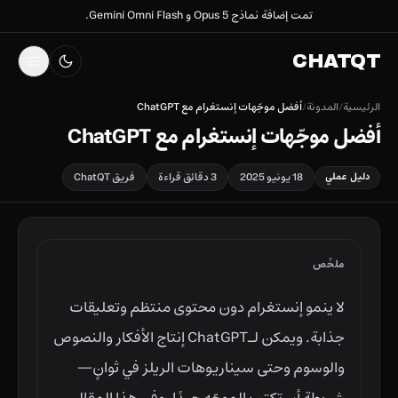
تمت إضافة نماذج Opus 5 و Gemini Omni Flash.
CHATQT
الرئيسية
/
المدونة
/
أفضل موجّهات إنستغرام مع ChatGPT
أفضل موجّهات إنستغرام مع ChatGPT
دليل عملي
18 يونيو 2025
3 دقائق قراءة
فريق ChatQT
ملخّص
لا ينمو إنستغرام دون محتوى منتظم وتعليقات
جذابة. ويمكن لـChatGPT إنتاج الأفكار والنصوص
والوسوم وحتى سيناريوهات الريلز في ثوانٍ—