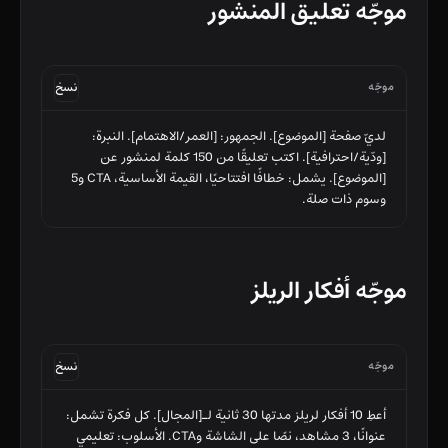
موجّه تعليق المنشور
موجّه
نسخ
لديّ صفحة [الموضوع]. الجمهور: [العمر/الاهتمام]. النبرة: 
[ودّية/احترافية]. اكتب تعليقًا من 150 كلمة لمنشور عن 
[الموضوع]. يشمل: خطافًا افتتاحيًا، القيمة الأساسية، CTA و5 
وسوم ذات صلة.
موجّه أفكار الريلز
موجّه
نسخ
أعطِ 10 أفكار لريلز مدتها 30 ثانية لـ[المجال]. كل فكرة تشمل: 
عنوانًا، 3 مشاهد، نصًا على الشاشة وCTA. الأسلوب: تعليمي 