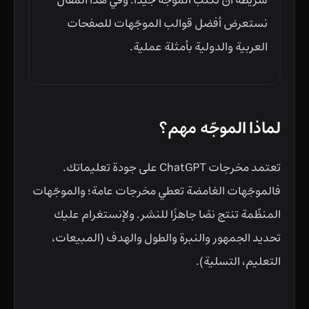
شريطة أن تكتب الموجّه جيدًا. وفي هذا المقال
نستعرض أفضل قوالب الموجّهات للصفحات
العربية والدولية بأمثلة عملية.
لماذا الموجّه مهم؟
تعتمد مخرجات ChatGPT على جودة تعليماتك.
فالموجّهات الغامضة تعطي مخرجات عامة؛ والموجّهات
المنظّمة تنتج نصًا جاهزًا للنشر. ولإنستغرام عليك
تحديد الجمهور والنبرة والطول والهدف (المبيعات،
التعليم، التسلية).