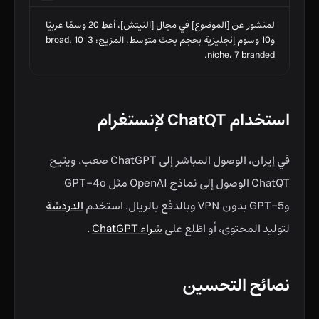
لمنشور عن [الموضوع] في مجال [النيتش]، أعطِ 20 وسمًا عربيًا 
و10 وسوم إنجليزية بحجم بحث متوسط. المزيج: 3 broad، 10 
niche، 7 branded.
استخدام ChatQT لإنستغرام
في إيران، الوصول المباشر إلى ChatGPT صعب. ويتيح
ChatQT الوصول إلى نماذج OpenAI مثل GPT-4o
وGPT-5 بدون VPN وبالدفع بالريال. استخدم
الدردشة
لتوليد المحتوى، أو اطّلع على
شراء ChatGPT
.
نصائح التحسين