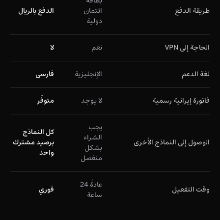
بطاقة
طريقة الدفع
ائتمان
الدفع بالريال
دولية
الحاجة إلى VPN
نعم
لا
لغة الدعم
الإنجليزية
فارسی
فاتورة إيرانية رسمية
لا يوجد
متوفّر
يجب
كل النماذج
الشراء
الوصول إلى النماذج الأخرى
برصيد مشترك
بشكل
واحد
منفصل
عادةً 24
وقت التفعيل
فوري
ساعة