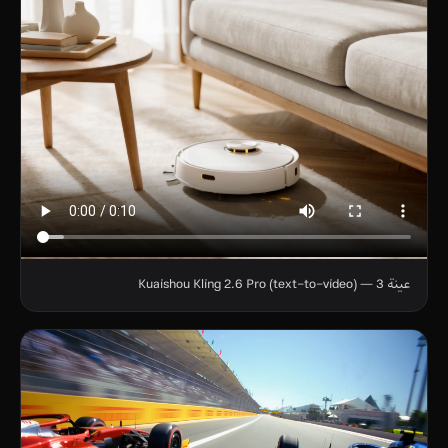
عينة 3 — Kuaishou Kling 2.6 Pro (text-to-video)