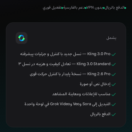
الدفع بالريال
بدون VPN
دعم بالفارسية
تفعيل فوري
يشمل
Kling 3.0 Pro — نسل جدید با کنترل و جزئیات پیشرفته
Kling 3.0 Standard — تعادل کیفیت و هزینه در نسل ۳
Kling 2.6 Pro — نسخهٔ پایدار با کنترل حرکت قوی
إدخال نص أو صورة
مناسب للإعلانات ومعاينة المشاهد
التبديل إلى Sora وVeo وGrok Video في لوحة واحدة
الدفع بالريال