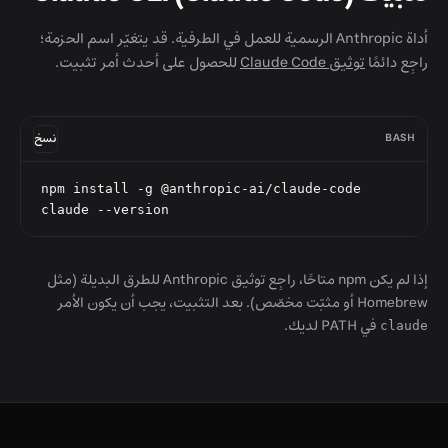
أداة Anthropic الرسمية للعمل في الطرفية. قد يتغيّر اسم الحزمة؛
راجِع دائمًا
توثيق Claude Code
للحصول على أحدث أمر تثبيت.
BASH
نسخ
npm install -g @anthropic-ai/claude-code

claude --version
إذا لم يكن npm متاحًا، راجِع توثيق Anthropic للطرق البديلة (مثل
Homebrew أو مثبّت مخصّص). بعد التثبيت، يجب أن يكون الأمر
في PATH لديك.
claude