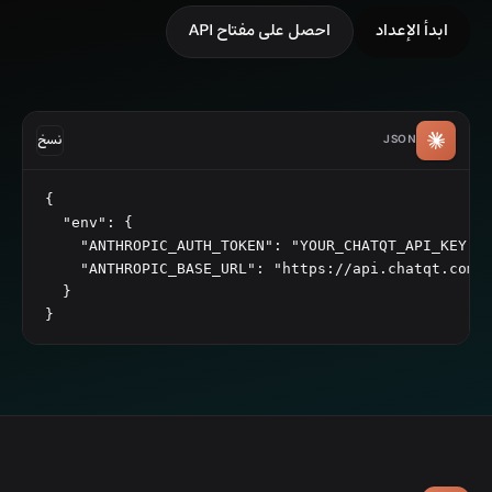
ابدأ الإعداد
احصل على مفتاح API
JSON
نسخ
{

  "env": {

    "ANTHROPIC_AUTH_TOKEN": "YOUR_CHATQT_API_KEY",

    "ANTHROPIC_BASE_URL": "https://api.chatqt.com/a
  }

}