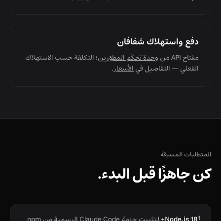
دفع واستهلاك شفافان
مفتاح API من
وحدة تحكّم المطوّرين
؛ التكلفة حسب الاستهلاك
الفعلي — التفاصيل في
الأسعار
.
المتطلبات المسبقة
كن جاهزًا قبل البدء.
1
Node.js 18+
لتثبيت حزمة Claude Code الرسمية من npm.