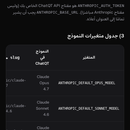
هو مفتاح ChatQT API الخاص بك (وليس
ANTHROPIC_AUTH_TOKEN
مفتاح Anthropic مباشرًا).
يجب أن يشير
ANTHROPIC_BASE_URL
تمامًا إلى العنوان أعلاه.
3) جدول متغيرات النموذج
النموذج
المتغيّر
في
مثال slug
ChatQT
Claude
ropic/claude-
Opus
ANTHROPIC_DEFAULT_OPUS_MODEL
-4.7
4.7
Claude
ropic/claude-
Sonnet
ANTHROPIC_DEFAULT_SONNET_MODEL
et-4.6
4.6
Claude