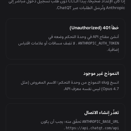
إذا كان الإعداد صحيحًا، يبدأ الـCLI دون طلب تسجيل دخول مباشر إلى
Anthropic وتُرسَل الطلبات عبر ChatQT.
خطأ 401 (Unauthorized)
أنشئ مفتاح API في وحدة التحكم وضعه في
. لا تضِف مسافات أو علامات اقتباس
ANTHROPIC_AUTH_TOKEN
إضافية.
النموذج غير موجود
انسخ slug النموذج من وحدة التحكم؛ الاسم المعروض (مثل
Opus 4.7) ليس نفسه معرّف API.
تعذّر إنشاء الاتصال
تحقّق منه: يجب أن يكون
ANTHROPIC_BASE_URL
.
https://api.chatqt.com/api