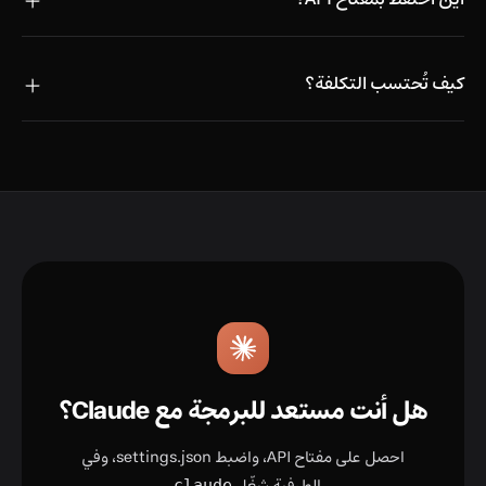
أين أحتفظ بمفتاح API؟
كيف تُحتسب التكلفة؟
هل أنت مستعد للبرمجة مع Claude؟
احصل على مفتاح API، واضبط settings.json، وفي
claude