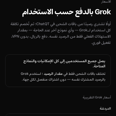
الأسعار
Grok بالدفع حسب الاستخدام
أولًا تشتري رصيدًا من باقات الشحن في ChatQT؛ ثم تُخصم تكلفة
كل استخدام لـGrok — وأي نموذج آخر عند الحاجة — بمقدار
الاستهلاك الفعلي فقط من الرصيد نفسه. دفع بالريال، بدون VPN،
تفعيل فوري.
يصل جميع المستخدمين إلى كل الإمكانيات والنماذج
المتاحة.
تختلف باقات الشحن فقط في
مقدار الرصيد
؛ استخدم Grok
بالرصيد المشترك نفسه — دون اشتراك منفصل لكل جهة.
أسعار Grok التقريبية
الدردشة