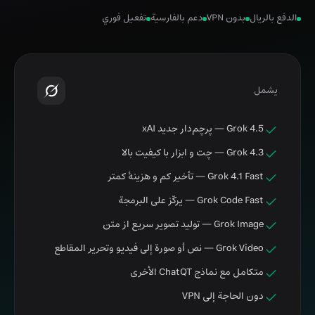
الدفع بالريال
بدون VPN
دعم بالفارسية
تفعيل فوري
يشمل
Grok 4.5 — پرچم‌دار جدید xAI
Grok 4.3 — چت و ابزار با کیفیت بالا
Grok 4.1 Fast — تأخیر کم و هزینهٔ کمتر
Grok Code Fast — يركّز على البرمجة
Grok Image — تولید تصویر سریع از متن
Grok Video — نص أو صورة إلى فيديو وتحرير المقاطع
متكامل مع نماذج ChatQT الأخرى
دون الحاجة إلى VPN