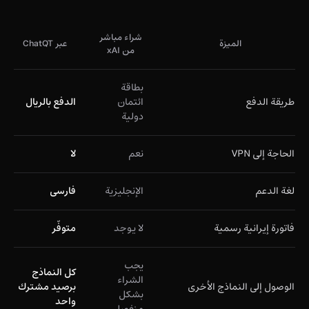
شراء مباشر
الميزة
عبر ChatQT
من xAI
بطاقة
طريقة الدفع
ائتمان
الدفع بالريال
دولية
الحاجة إلى VPN
نعم
لا
لغة الدعم
الإنجليزية
فارسی
فاتورة إيرانية رسمية
لا يوجد
متوفّر
يجب
كل النماذج
الشراء
الوصول إلى النماذج الأخرى
برصيد مشترك
بشكل
واحد
منفصل