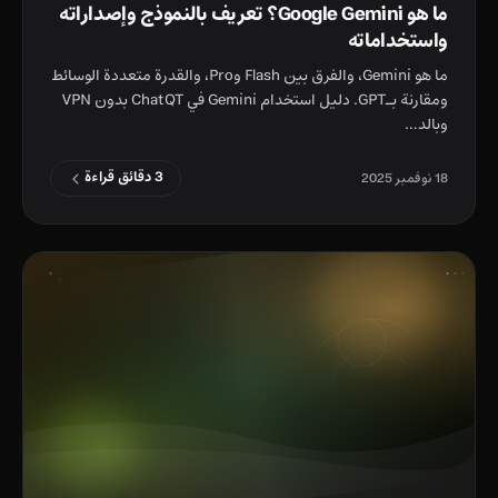
ما هو Google Gemini؟ تعريف بالنموذج وإصداراته
واستخداماته
ما هو Gemini، والفرق بين Flash وPro، والقدرة متعددة الوسائط
ومقارنة بـGPT. دليل استخدام Gemini في ChatQT بدون VPN
وبالد…
3 دقائق قراءة
18 نوفمبر 2025