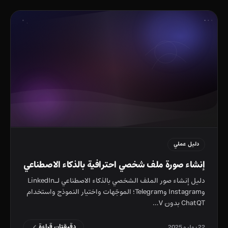
دليل عملي
إنشاء صورة ملف شخصي احترافية بالذكاء الاصطناعي
دليل إنشاء صور الملف الشخصي بالذكاء الاصطناعي لـLinkedIn
وInstagram وTelegram؛ الموجّهات واختيار النموذج واستخدام
ChatQT بدون V…
دقيقتان قراءة
22 يوليو 2025