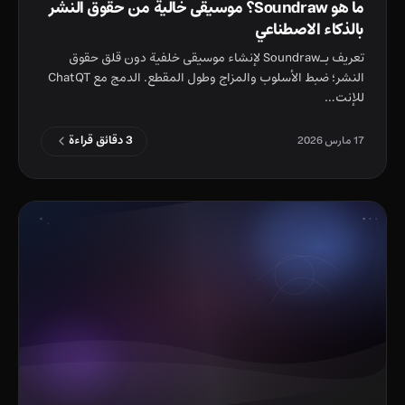
ما هو Soundraw؟ موسيقى خالية من حقوق النشر
بالذكاء الاصطناعي
تعريف بـSoundraw لإنشاء موسيقى خلفية دون قلق حقوق
النشر؛ ضبط الأسلوب والمزاج وطول المقطع. الدمج مع ChatQT
للإنت…
3 دقائق قراءة
17 مارس 2026