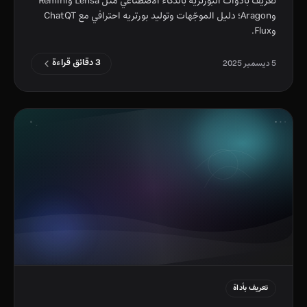
تعريف بأدوات البورتريه بالذكاء الاصطناعي مثل Lensa وRemini
وAragon؛ دليل الموجّهات وتوليد بورتريه احترافي مع ChatQT
وFlux.
3 دقائق قراءة
5 ديسمبر 2025
تعريف بأداة