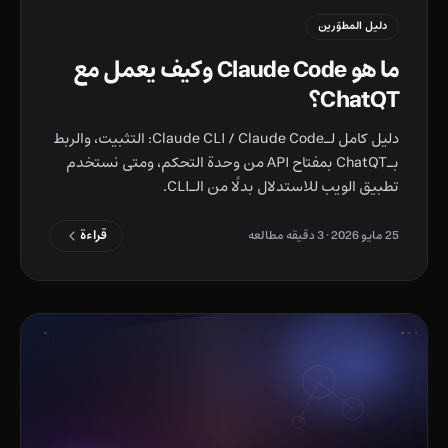
دليل المطوّرين
ما هو Claude Code وكيف يعمل مع
ChatQT؟
دليل كامل لـClaude CLI / Claude Code: التثبيت، والربط
بـChatQT بمفتاح API من وحدة التحكم، ومتى نستخدم
تطبيق الويب للاستدلال بدلًا من الـCLI.
قراءة
25 مايو 2026
· 3 دقیقه مطالعه