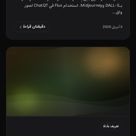
بـDALL-E وMidjourney. استخدام Flux في ChatQT لصور
واق…
دقيقتان قراءة
3 أبريل 2026
تعريف بأداة