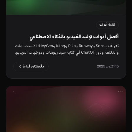
قائمة أدوات
أفضل أدوات توليد الفيديو بالذكاء الاصطناعي
تعريف بـSora وRunway وPika وKling وHeyGen؛ الاستخدامات
والتكلفة ودور ChatQT في كتابة سيناريوهات وموجّهات الفيديو.
دقيقتان قراءة
15 أكتوبر 2025