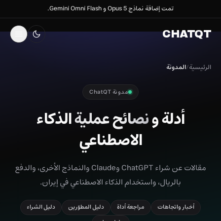
تمت إضافة نماذج Opus 5 و Gemini Omni Flash.
CHATQT
الرئيسية
/
المدونة
مدونة ChatQT
أدلة و
نصائح عملية
الذكاء
الاصطناعي
مقالات عن شراء ChatGPT وClaude والنماذج الأخرى، والدفع
بالريال، واستخدام الذكاء الاصطناعي في إيران.
أخبار واتجاهات
مراجعة أداة
دليل المطوّرين
دليل الشراء