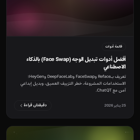
قائمة أدوات
أفضل أدوات تبديل الوجه (Face Swap) بالذكاء
الاصطناعي
تعريف بـReface وFaceSwap وDeepFaceLab وHeyGen؛
الاستخدامات المشروعة، خطر التزييف العميق، وبديل إبداعي
آمن مع ChatQT.
دقيقتان قراءة
25 يناير 2026